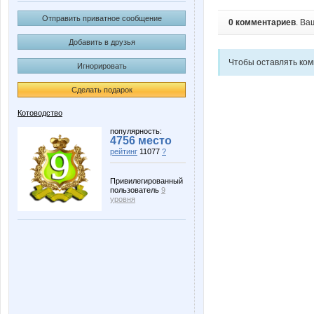
Отправить приватное сообщение
0 комментариев
. Ва
Добавить в друзья
Чтобы оставлять ко
Игнорировать
Сделать подарок
Котоводство
популярность:
4756 место
рейтинг
11077
?
Привилегированный
пользователь
9
уровня