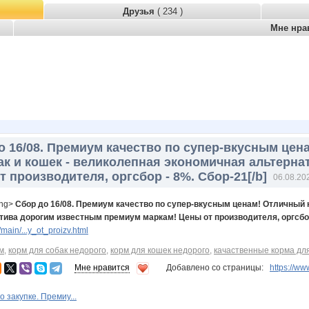
Друзья
( 234 )
Мне нра
до 16/08. Премиум качество по супер-вкусным це
ак и кошек - великолепная экономичная альтерн
 производителя, оргсбор - 8%. Сбор-21[/b]
06.08.20
ong>
Cбор до 16/08. Премиум качество по супер-вкусным ценам! Отличный 
тива дорогим известным премиум маркам! Цены от производителя, оргсбор
ain/...y_ot_proizv.html
м
,
корм для собак недорого
,
корм для кошек недорого
,
качаственные корма для
Мне нравится
Добавлено со страницы:
https://
 закупке. Премиу...