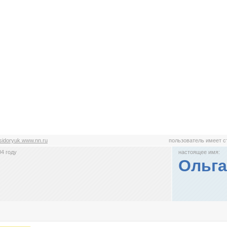
sidoryuk.www.nn.ru
пользователь имеет 
4 году
настоящее имя:
Ольг