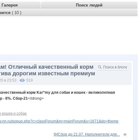
Галерея
Поиск людей
вится
( 10 )
нам! Отличный качественный корм
атива дорогим известным премиум
20 в 23:53
519
качественный корм Kar*my для собак и кошек - великолепная
 - 8%. Сбор-21
</strong>
 кошек и собак
www.nn.ru/popup.php?c=classForum&m=mainForum&s=1671&do=theme
[b]Сбор до 21.07. Наполнители для...