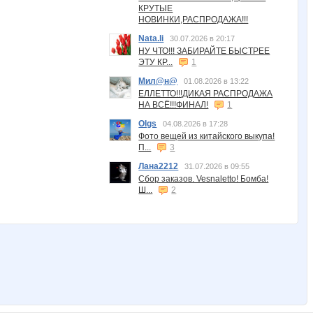
КРУТЫЕ
НОВИНКИ,РАСПРОДАЖА!!!
Nata.li
30.07.2026 в 20:17
НУ ЧТО!!! ЗАБИРАЙТЕ БЫСТРЕЕ
ЭТУ КР...
1
Мил@н@
01.08.2026 в 13:22
ЕЛЛЕТТО!!!ДИКАЯ РАСПРОДАЖА
НА ВСЁ!!!ФИНАЛ!
1
Olgs
04.08.2026 в 17:28
Фото вещей из китайского выкупа!
П...
3
Лана2212
31.07.2026 в 09:55
Сбор заказов. Vesnaletto! Бомба!
Ш...
2