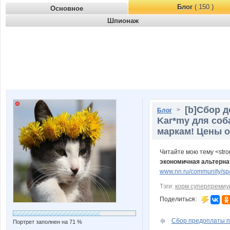
Блог
( 150 )
Основное
Шпионаж
[b]Cбор 
>
Блог
Kar*my для соб
маркам! Цены от
Читайте мою тему <str
экономичная альтерна
www.nn.ru/community/sp/m
Тэги:
корм суперпремиу
Поделиться:
Сбор предоплаты по
Портрет заполнен на 71 %