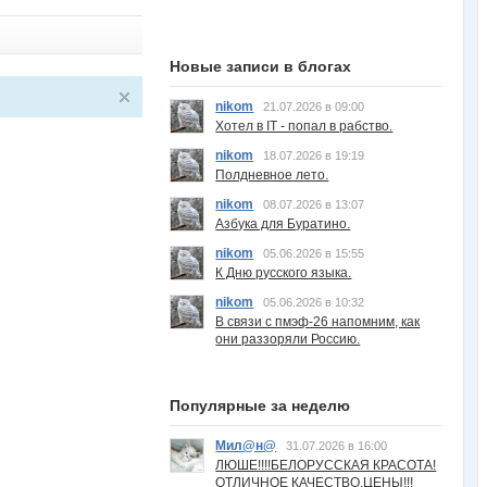
Новые записи в блогах
nikom
21.07.2026 в 09:00
Хотел в IT - попал в рабство.
nikom
18.07.2026 в 19:19
Полдневное лето.
nikom
08.07.2026 в 13:07
Азбука для Буратино.
nikom
05.06.2026 в 15:55
К Дню русского языка.
nikom
05.06.2026 в 10:32
В связи с пмэф-26 напомним, как
они раззоряли Россию.
Популярные за неделю
Мил@н@
31.07.2026 в 16:00
ЛЮШЕ!!!!БЕЛОРУССКАЯ КРАСОТА!
ОТЛИЧНОЕ КАЧЕСТВО,ЦЕНЫ!!!