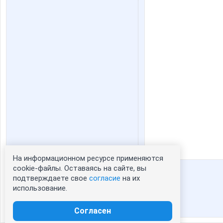
На информационном ресурсе применяются
Статистика портрета:
cookie-файлы. Оставаясь на сайте, вы
подтверждаете свое
согласие
на их
сейчас просматривают портрет - 0
использование.
зарегистрированные пользователи
посетившие портрет за 7 дней - 0
Согласен