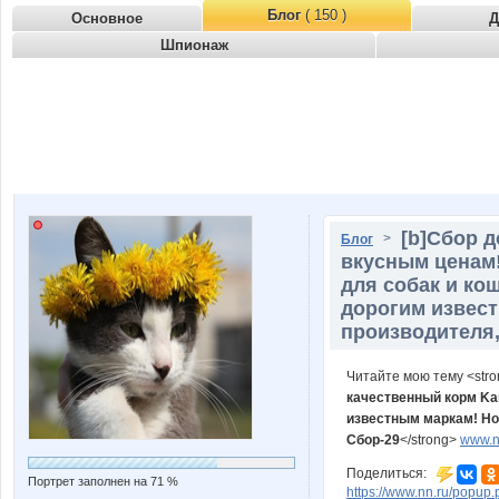
Блог
( 150 )
Основное
Д
Шпионаж
[b]Cбор д
>
Блог
вкусным ценам
для собак и ко
дорогим извес
производителя, 
Читайте мою тему <str
качественный корм Ka
известным маркам! Но
Сбор-29
</strong>
www.nn
Поделиться:
Портрет заполнен на 71 %
https://www.nn.ru/pop