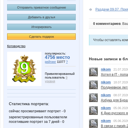
Отправить приватное сообщение
Раздачи 09.07. Прем
Добавить в друзья
0 комментариев
. Ва
Игнорировать
Сделать подарок
Чтобы оставлять ко
Котоводство
популярность:
4756 место
Новые записи в бл
рейтинг
11077
?
nikom
21.07.202
Привилегированный
Хотел в IT - поп
пользователь
9
уровня
nikom
18.07.202
Полдневное лет
nikom
08.07.202
Азбука для Бура
Статистика портрета:
nikom
05.06.202
сейчас просматривают портрет - 0
К Дню русского 
зарегистрированные пользователи
nikom
05.06.202
посетившие портрет за 7 дней - 0
В связи с пмэф-