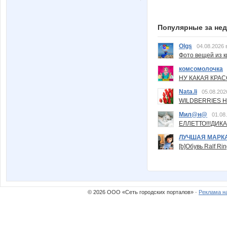
Популярные за не
Olgs
04.08.2026 
Фото вещей из ки
комсомолочка
НУ КАКАЯ КРАСОТ
Nata.li
05.08.202
WILDBERRIES Н
Мил@н@
01.08
ЕЛЛЕТТО!!!ДИК
ЛУЧШАЯ МАРК
[b]Обувь Ralf Ri
© 2026 ООО «Сеть городских порталов» ·
Реклама н