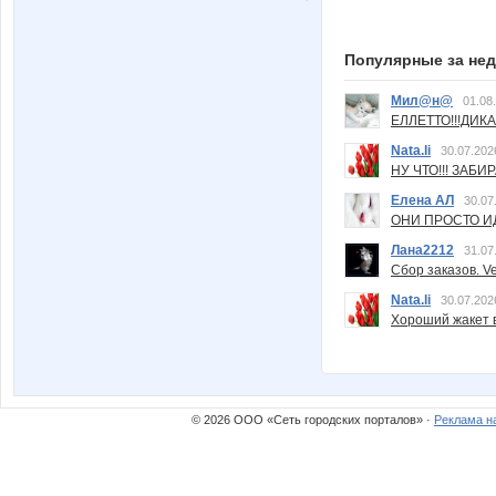
Популярные за не
Мил@н@
01.08
ЕЛЛЕТТО!!!ДИК
Nata.li
30.07.202
НУ ЧТО!!! ЗАБИ
Елена АЛ
30.07
ОНИ ПРОСТО ИД
Лана2212
31.07
Сбор заказов. Ve
Nata.li
30.07.202
Хороший жакет вс
© 2026 ООО «Сеть городских порталов» ·
Реклама н