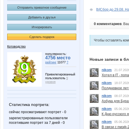
Отправить приватное сообщение
[b]Сбор до 29.08. Н
Добавить в друзья
0 комментариев
. Ва
Игнорировать
Сделать подарок
Чтобы оставлять ко
Котоводство
популярность:
4756 место
Новые записи в бл
рейтинг
11077
?
nikom
21.07.202
Привилегированный
Хотел в IT - поп
пользователь
9
уровня
nikom
18.07.202
Полдневное лет
nikom
08.07.202
Азбука для Бура
Статистика портрета:
nikom
05.06.202
сейчас просматривают портрет - 0
К Дню русского 
зарегистрированные пользователи
nikom
05.06.202
посетившие портрет за 7 дней - 0
В связи с пмэф-