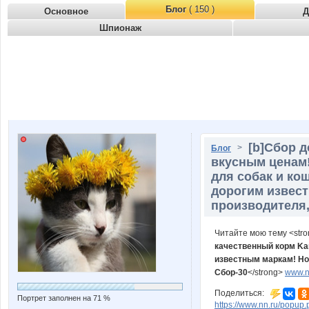
Блог
( 150 )
Основное
Д
Шпионаж
[b]Cбор д
>
Блог
вкусным ценам
для собак и ко
дорогим извес
производителя, 
Читайте мою тему <str
качественный корм Ka
известным маркам! Но
Сбор-30
</strong>
www.nn
Поделиться:
Портрет заполнен на 71 %
https://www.nn.ru/pop