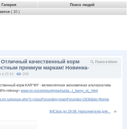
Галерея
Поиск людей
вится
( 10 )
! Отличный качественный корм
естным премиум маркам! Новинка-
1 в 15:14
209
чественный корм KAR*MY - великолепная экономичная альтернатива
 8%</strong>
www.nn.ru/community/sp/razda...r_tseny_ot_.html
www.nn.ru/popup.php?c=classForum&m=mainForum&s=2836&do=theme
[b]Сбор до 29.08. Наполнители для...