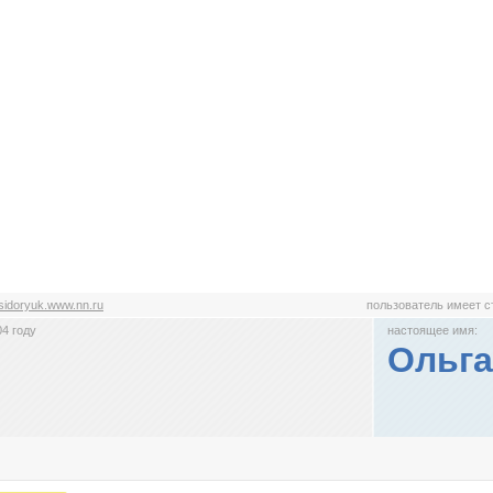
sidoryuk.www.nn.ru
пользователь имеет 
4 году
настоящее имя:
Ольг