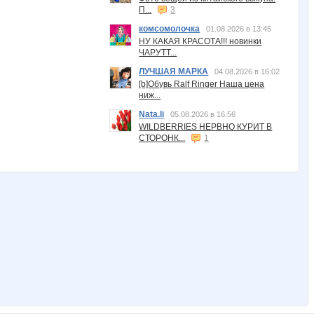
П...
3
комсомолочка
01.08.2026 в 13:45
НУ КАКАЯ КРАСОТА!!! новинки
ЧАРУТТ...
ЛУЧШАЯ МАРКА
04.08.2026 в 16:02
[b]Обувь Ralf Ringer Наша цена
ниж...
Nata.li
05.08.2026 в 16:56
WILDBERRIES НЕРВНО КУРИТ В
СТОРОНК...
1