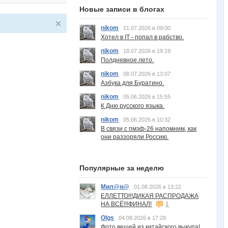
Новые записи в блогах
nikom
21.07.2026 в 09:00
Хотел в IT - попал в рабство.
nikom
18.07.2026 в 19:19
Полдневное лето.
nikom
08.07.2026 в 13:07
Азбука для Буратино.
nikom
05.06.2026 в 15:55
К Дню русского языка.
nikom
05.06.2026 в 10:32
В связи с пмэф-26 напомним, как
они раззоряли Россию.
Популярные за неделю
Мил@н@
01.08.2026 в 13:22
ЕЛЛЕТТО!!!ДИКАЯ РАСПРОДАЖА
НА ВСЁ!!!ФИНАЛ!
1
Olgs
04.08.2026 в 17:28
Фото вещей из китайского выкупа!