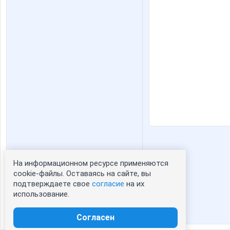
На информационном ресурсе применяются
Статистика портрета:
cookie-файлы. Оставаясь на сайте, вы
подтверждаете свое
согласие
на их
сейчас просматривают портрет - 0
использование.
зарегистрированные пользователи
посетившие портрет за 7 дней - 0
Согласен