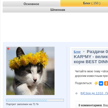
Блог
( 150 )
Основное
Шпионаж
Раздачи 
>
Блог
KAR*MY - велик
корм BEST DINN
Читайте мою тему <str
дорогим известным пре
Поделиться:
[b]Cбор до 12/10 . П
Портрет заполнен на 71 %
0 комментариев
. Ва