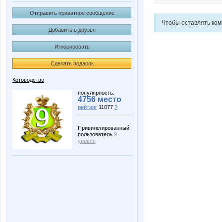
Отправить приватное сообщение
Чтобы оставлять ко
Добавить в друзья
Игнорировать
Сделать подарок
Котоводство
популярность:
4756 место
рейтинг
11077
?
Привилегированный
пользователь
9
уровня