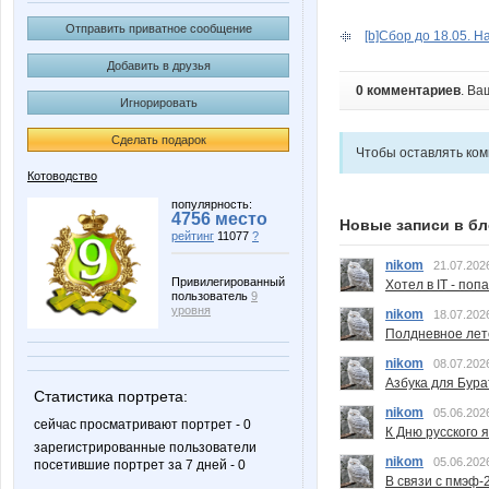
Отправить приватное сообщение
[b]Сбор до 18.05. Н
Добавить в друзья
0 комментариев
. Ва
Игнорировать
Сделать подарок
Чтобы оставлять ко
Котоводство
популярность:
4756 место
Новые записи в бл
рейтинг
11077
?
nikom
21.07.202
Привилегированный
Хотел в IT - поп
пользователь
9
уровня
nikom
18.07.202
Полдневное лет
nikom
08.07.202
Азбука для Бура
Статистика портрета:
nikom
05.06.202
сейчас просматривают портрет - 0
К Дню русского 
зарегистрированные пользователи
nikom
05.06.202
посетившие портрет за 7 дней - 0
В связи с пмэф-