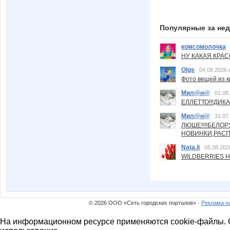
Популярные за не
комсомолочка
НУ КАКАЯ КРАСОТ
Olgs
04.08.2026 
Фото вещей из ки
Мил@н@
01.08
ЕЛЛЕТТО!!!ДИК
Мил@н@
31.07
ЛЮШЕ!!!!БЕЛО
НОВИНКИ,РАСП
Nata.li
05.08.202
WILDBERRIES Н
© 2026 ООО «Сеть городских порталов» ·
Реклама н
На информационном ресурсе применяются cookie-файлы. О