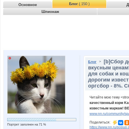
Блог
( 150 )
Основное
Д
Шпионаж
[b]Cбор д
>
Блог
вкусным ценам
для собак и ко
дорогим извест
оргсбор - 8%. С
Читайте мою тему <str
качественный корм Ka
известным маркам! BES
www.nn.ru/community/sp/
Поделиться:
Портрет заполнен на 71 %
https://www.nn.ru/pop